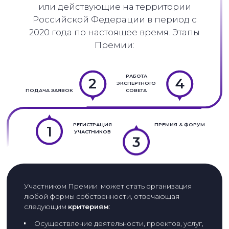
или действующие на территории
Российской Федерации в период с
2020 года по настоящее время. Этапы
Премии:
РАБОТА
2
4
ЭКСПЕРТНОГО
ПОДАЧА ЗАЯВОК
СОВЕТА
РЕГИСТРАЦИЯ
ПРЕМИЯ & ФОРУМ
1
3
УЧАСТНИКОВ
Участником Премии может стать организация
любой формы собственности, отвечающая
следующим
критериям
:
Осуществление деятельности, проектов, услуг,